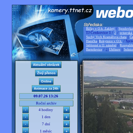
/
Říčky v O.h. Zakletý
Sjezdovka
TJ Čenkovice 1 /
/
2
svitavská
|
Suchý Vrch Kramářova chata
Če
|
/ Sjez
Hanička
Rokytnice v O.h.
/
Jablonné n O. náměstí
Koupališ
/
|
|
Bartošovice
2
Uhřínov
Solnic
09.07.26 13:26
Roční archiv
4 hodiny
1 den
7 dní
1 měsíc