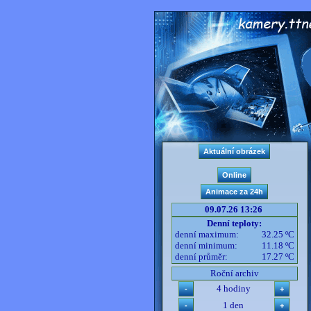
09.07.26 13:26
Denní teploty:
denní maximum:
32.25 ºC
denní minimum:
11.18 ºC
denní průměr:
17.27 ºC
Roční archiv
4 hodiny
1 den