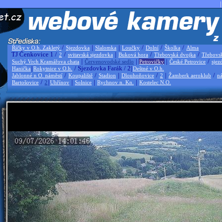
|
/
|
|
/
/
/
Říčky v O.h. Zakletý
Sjezdovka
Slalomka
Loučky
Dolní
Školka
Alma
TJ Čenkovice 1 /
/
|
/
/
2
svitavská sjezdovka
Buková hora
Třebovská dvojka
Třebovs
|
|
|
/
Suchý Vrch Kramářova chata
Červenovodské sedlo
Petrovičky
České Petrovice
sjez
|
/ Sjezdovka Farák / 2|
Hanička
Rokytnice v O.h.
Deštné v O.h.
/
/
|
/
|
/
Jablonné n O. náměstí
Koupaliště
Stadion
Dlouhoňovice
2
Žamberk aeroklub
ná
/
|
|
|
|
Bartošovice
2
Uhřínov
Solnice
Rychnov n. Kn.
Kostelec N.O.