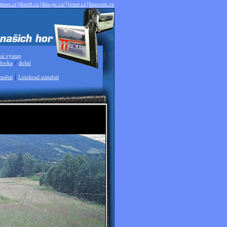
|
|
|
|
ttnet.cz
thsoft.cz
ibis-pc.cz/
jvnet.cz
linecom.cz
ká výstup
/
dovka
dolní
|
městí
Letohrad náměstí