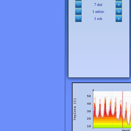
7 dní
1 měsíc
1 rok