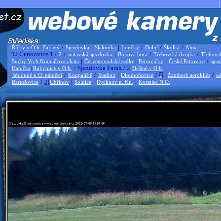
|
/
|
|
/
/
/
Říčky v O.h. Zakletý
Sjezdovka
Slalomka
Loučky
Dolní
Školka
Alma
TJ Čenkovice 1 /
/
|
/
/
2
svitavská sjezdovka
Buková hora
Třebovská dvojka
Třebovs
|
|
|
/
Suchý Vrch Kramářova chata
Červenovodské sedlo
Petrovičky
České Petrovice
sjez
|
/ Sjezdovka Farák / 2|
Hanička
Rokytnice v O.h.
Deštné v O.h.
/
/
|
/
|
/
Jablonné n O. náměstí
Koupaliště
Stadion
Dlouhoňovice
2
Žamberk aeroklub
ná
/
|
|
|
|
Bartošovice
2
Uhřínov
Solnice
Rychnov n. Kn.
Kostelec N.O.