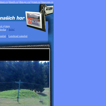
|
|
|
|
ttnet.cz
thsoft.cz
ibis-pc.cz/
jvnet.cz
linecom.cz
ká výstup
/
dovka
dolní
|
městí
Letohrad náměstí