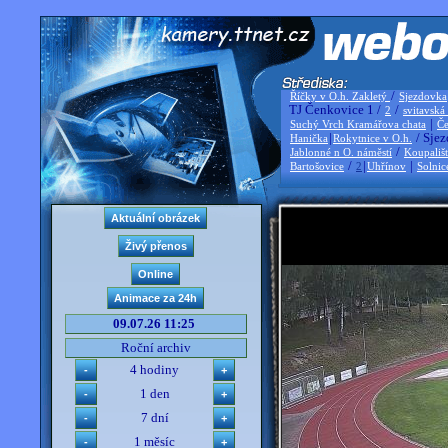
/
Říčky v O.h. Zakletý
Sjezdovka
TJ Čenkovice 1 /
/
2
svitavská
|
Suchý Vrch Kramářova chata
Če
|
/ Sjez
Hanička
Rokytnice v O.h.
/
Jablonné n O. náměstí
Koupališ
/
|
|
Bartošovice
2
Uhřínov
Solnic
09.07.26 11:25
Roční archiv
4 hodiny
1 den
7 dní
1 měsíc