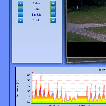
1 den
7 dní
1 měsíc
1 rok