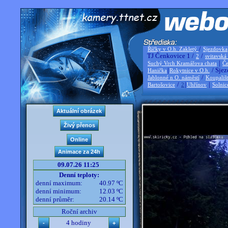
/
Říčky v O.h. Zakletý
Sjezdovka
TJ Čenkovice 1 /
/
2
svitavská
|
Suchý Vrch Kramářova chata
Če
|
/ Sjez
Hanička
Rokytnice v O.h.
/
Jablonné n O. náměstí
Koupališ
/
|
|
Bartošovice
2
Uhřínov
Solnic
09.07.26 11:25
Denní teploty:
denní maximum:
40.97 ºC
denní minimum:
12.03 ºC
denní průměr:
20.14 ºC
Roční archiv
4 hodiny