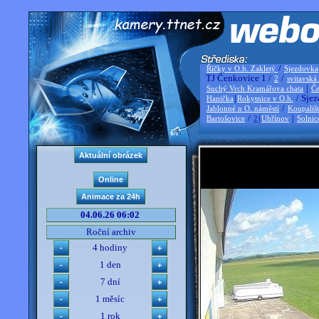
/
Říčky v O.h. Zakletý
Sjezdovka
TJ Čenkovice 1 /
/
2
svitavská
|
Suchý Vrch Kramářova chata
Če
|
/ Sjez
Hanička
Rokytnice v O.h.
/
Jablonné n O. náměstí
Koupališ
/
|
|
Bartošovice
2
Uhřínov
Solnic
04.06.26 06:02
Roční archiv
4 hodiny
1 den
7 dní
1 měsíc
1 rok