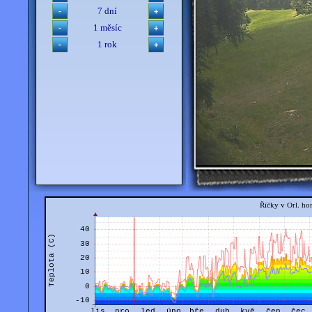
7 dní
1 měsíc
1 rok