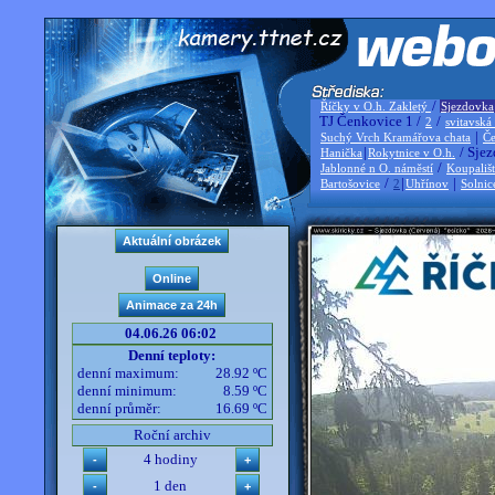
/
Říčky v O.h. Zakletý
Sjezdovka
TJ Čenkovice 1 /
/
2
svitavská
|
Suchý Vrch Kramářova chata
Če
|
/ Sjez
Hanička
Rokytnice v O.h.
/
Jablonné n O. náměstí
Koupališ
/
|
|
Bartošovice
2
Uhřínov
Solnic
04.06.26 06:02
Denní teploty:
denní maximum:
28.92 ºC
denní minimum:
8.59 ºC
denní průměr:
16.69 ºC
Roční archiv
4 hodiny
1 den