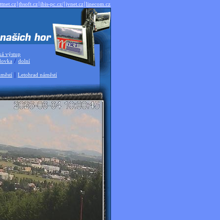
|
|
|
|
ttnet.cz
thsoft.cz
ibis-pc.cz/
jvnet.cz
linecom.cz
ká výstup
/
dovka
dolní
|
městí
Letohrad náměstí