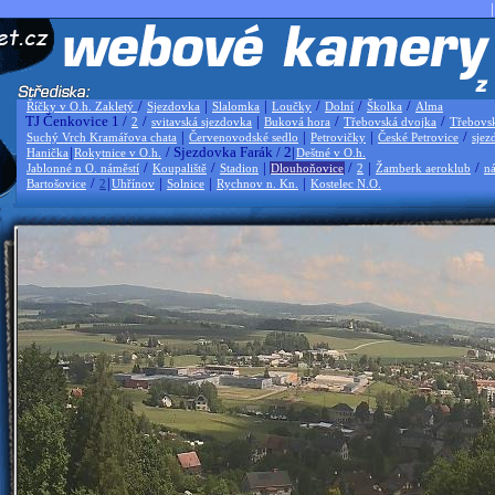
|
/
|
|
/
/
/
Říčky v O.h. Zakletý
Sjezdovka
Slalomka
Loučky
Dolní
Školka
Alma
TJ Čenkovice 1 /
/
|
/
/
2
svitavská sjezdovka
Buková hora
Třebovská dvojka
Třebovs
|
|
|
/
Suchý Vrch Kramářova chata
Červenovodské sedlo
Petrovičky
České Petrovice
sjez
|
/ Sjezdovka Farák / 2|
Hanička
Rokytnice v O.h.
Deštné v O.h.
/
/
|
/
|
/
Jablonné n O. náměstí
Koupaliště
Stadion
Dlouhoňovice
2
Žamberk aeroklub
ná
/
|
|
|
|
Bartošovice
2
Uhřínov
Solnice
Rychnov n. Kn.
Kostelec N.O.