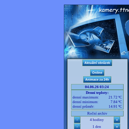
04.06.26 03:24
Denní teploty:
denní maximum:
21.72 ºC
denní minimum:
7.84 ºC
denní průměr:
14.91 ºC
Roční archiv
4 hodiny
1 den