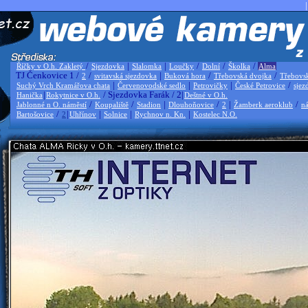
|
/
|
|
/
/
/
Říčky v O.h. Zakletý
Sjezdovka
Slalomka
Loučky
Dolní
Školka
Alma
TJ Čenkovice 1 /
/
|
/
/
2
svitavská sjezdovka
Buková hora
Třebovská dvojka
Třebovs
|
|
|
/
Suchý Vrch Kramářova chata
Červenovodské sedlo
Petrovičky
České Petrovice
sjez
|
/ Sjezdovka Farák / 2|
Hanička
Rokytnice v O.h.
Deštné v O.h.
/
/
|
/
|
/
Jablonné n O. náměstí
Koupaliště
Stadion
Dlouhoňovice
2
Žamberk aeroklub
ná
/
|
|
|
|
Bartošovice
2
Uhřínov
Solnice
Rychnov n. Kn.
Kostelec N.O.