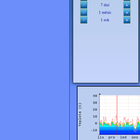
7 dní
1 měsíc
1 rok