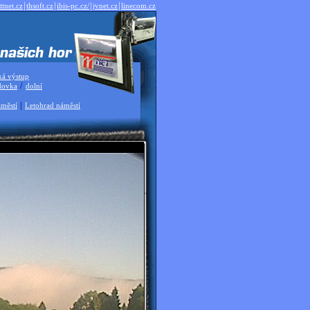
|
|
|
|
ttnet.cz
thsoft.cz
ibis-pc.cz/
jvnet.cz
linecom.cz
ká výstup
/
dovka
dolní
|
městí
Letohrad náměstí