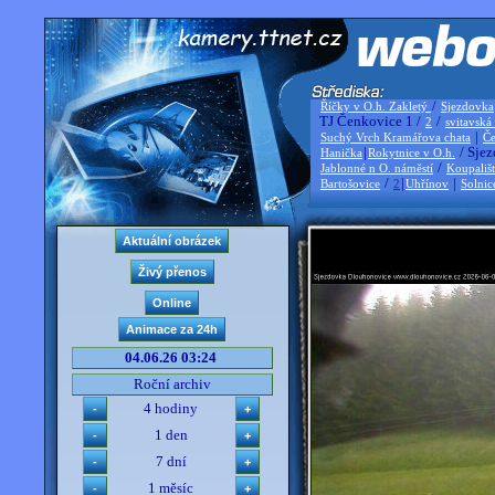
/
Říčky v O.h. Zakletý
Sjezdovka
TJ Čenkovice 1 /
/
2
svitavská
|
Suchý Vrch Kramářova chata
Če
|
/ Sjez
Hanička
Rokytnice v O.h.
/
Jablonné n O. náměstí
Koupališ
/
|
|
Bartošovice
2
Uhřínov
Solnic
04.06.26 03:24
Roční archiv
4 hodiny
1 den
7 dní
1 měsíc