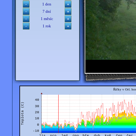
1 den
7 dní
1 měsíc
1 rok