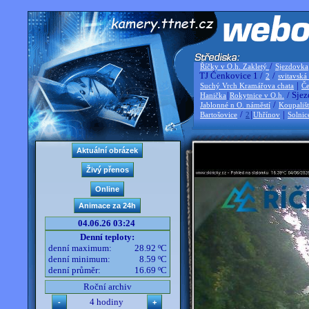
/
Říčky v O.h. Zakletý
Sjezdovka
TJ Čenkovice 1 /
/
2
svitavská
|
Suchý Vrch Kramářova chata
Če
|
/ Sjez
Hanička
Rokytnice v O.h.
/
Jablonné n O. náměstí
Koupališ
/
|
|
Bartošovice
2
Uhřínov
Solnic
04.06.26 03:24
Denní teploty:
denní maximum:
28.92 ºC
denní minimum:
8.59 ºC
denní průměr:
16.69 ºC
Roční archiv
4 hodiny