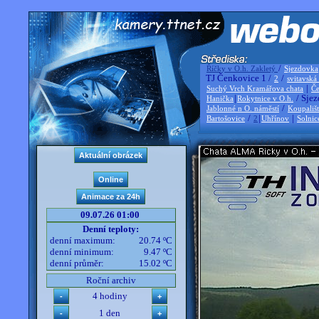
/
Říčky v O.h. Zakletý
Sjezdovka
TJ Čenkovice 1 /
/
2
svitavská
|
Suchý Vrch Kramářova chata
Če
|
/ Sjez
Hanička
Rokytnice v O.h.
/
Jablonné n O. náměstí
Koupališ
/
|
|
Bartošovice
2
Uhřínov
Solnic
09.07.26 01:00
Denní teploty:
denní maximum:
20.74 ºC
denní minimum:
9.47 ºC
denní průměr:
15.02 ºC
Roční archiv
4 hodiny
1 den