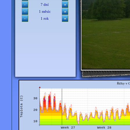
7 dní
1 měsíc
1 rok