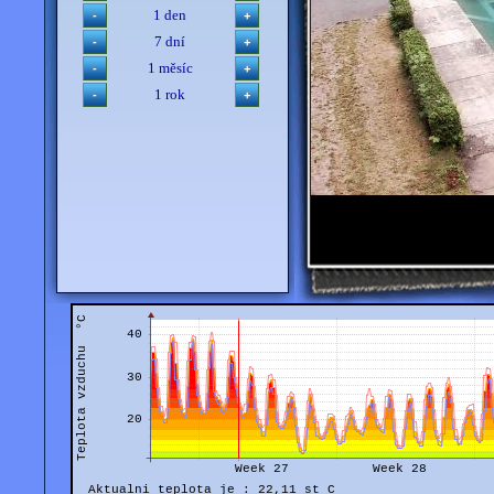
1 den
7 dní
1 měsíc
1 rok