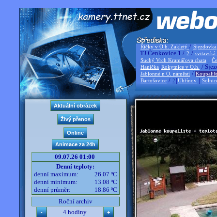
/
Říčky v O.h. Zakletý
Sjezdovka
TJ Čenkovice 1 /
/
2
svitavská
|
Suchý Vrch Kramářova chata
Če
|
/ Sjez
Hanička
Rokytnice v O.h.
/
Jablonné n O. náměstí
Koupališ
/
|
|
Bartošovice
2
Uhřínov
Solnic
09.07.26 01:00
Denní teploty:
denní maximum:
26.07 ºC
denní minimum:
13.08 ºC
denní průměr:
18.86 ºC
Roční archiv
4 hodiny