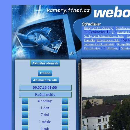
/
Říčky v O.h. Zakletý
Sjezdovka
TJ Čenkovice 1 /
/
2
svitavská
|
Suchý Vrch Kramářova chata
Če
|
/ Sjez
Hanička
Rokytnice v O.h.
/
Jablonné n O. náměstí
Koupališ
/
|
|
Bartošovice
2
Uhřínov
Solnic
09.07.26 01:00
Roční archiv
4 hodiny
1 den
7 dní
1 měsíc
1 rok