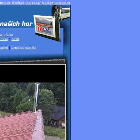
|
|
|
|
ttnet.cz
thsoft.cz
ibis-pc.cz/
jvnet.cz
linecom.cz
ká výstup
/
dovka
dolní
|
městí
Letohrad náměstí