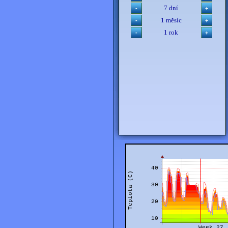
7 dní
1 měsíc
1 rok