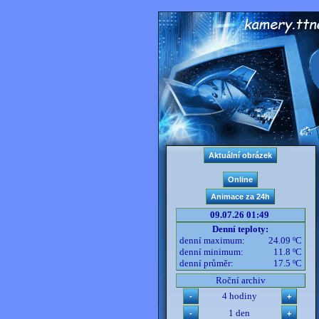
09.07.26 01:49
Denní teploty:
denní maximum:
24.09 ºC
denní minimum:
11.8 ºC
denní průměr:
17.5 ºC
Roční archiv
4 hodiny
1 den