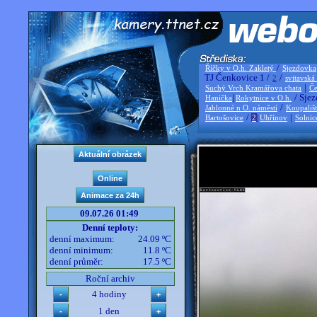
/
Říčky v O.h. Zakletý
Sjezdovka
TJ Čenkovice 1 /
/
2
svitavská
|
Suchý Vrch Kramářova chata
Če
|
/ Sjez
Hanička
Rokytnice v O.h.
/
Jablonné n O. náměstí
Koupališ
/
|
|
Bartošovice
2
Uhřínov
Solnic
09.07.26 01:49
Denní teploty:
denní maximum:
24.09 ºC
denní minimum:
11.8 ºC
denní průměr:
17.5 ºC
Roční archiv
4 hodiny
1 den