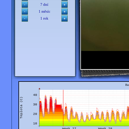
7 dní
1 měsíc
1 rok