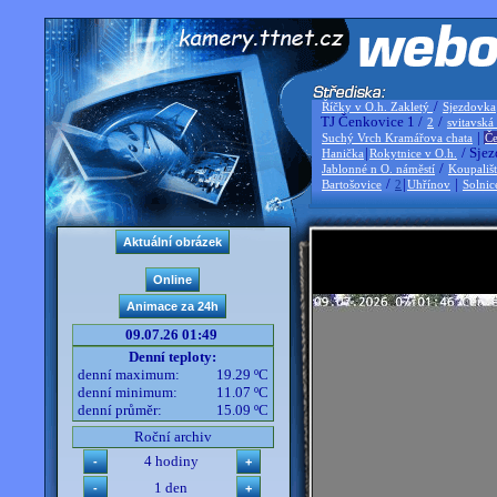
/
Říčky v O.h. Zakletý
Sjezdovka
TJ Čenkovice 1 /
/
2
svitavská
|
Suchý Vrch Kramářova chata
Če
|
/ Sjez
Hanička
Rokytnice v O.h.
/
Jablonné n O. náměstí
Koupališ
/
|
|
Bartošovice
2
Uhřínov
Solnic
09.07.26 01:49
Denní teploty:
denní maximum:
19.29 ºC
denní minimum:
11.07 ºC
denní průměr:
15.09 ºC
Roční archiv
4 hodiny
1 den