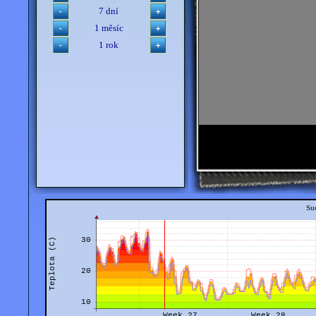
7 dní
1 měsíc
1 rok