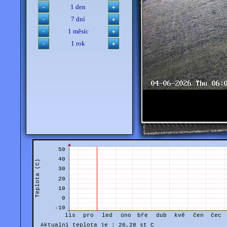
1 den
7 dní
1 měsíc
1 rok