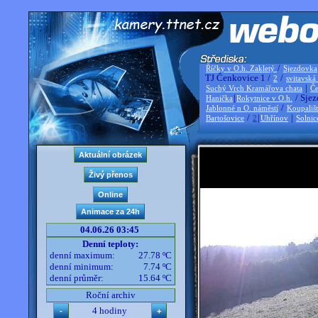
/
Říčky v O.h. Zakletý
Sjezdovka
TJ Čenkovice 1 /
/
2
svitavská
|
Suchý Vrch Kramářova chata
Če
|
/ Sjez
Hanička
Rokytnice v O.h.
/
Jablonné n O. náměstí
Koupališ
/
|
|
Bartošovice
2
Uhřínov
Solnic
04.06.26 03:45
Denní teploty:
denní maximum:
27.78 ºC
denní minimum:
7.74 ºC
denní průměr:
15.64 ºC
Roční archiv
4 hodiny