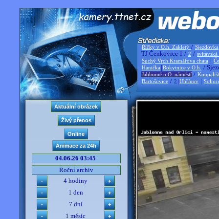
/
Říčky v O.h. Zakletý
Sjezdovka
TJ Čenkovice 1 /
/
2
svitavská
|
Suchý Vrch Kramářova chata
Če
|
/ Sjez
Hanička
Rokytnice v O.h.
/
Jablonné n O. náměstí
Koupališ
/
|
|
Bartošovice
2
Uhřínov
Solnic
04.06.26 03:45
Roční archiv
4 hodiny
1 den
7 dní
1 měsíc