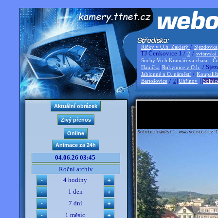
/
Říčky v O.h. Zakletý
Sjezdovka
TJ Čenkovice 1 /
/
2
svitavská
|
Suchý Vrch Kramářova chata
Če
|
/ Sjez
Hanička
Rokytnice v O.h.
/
Jablonné n O. náměstí
Koupališ
/
|
|
Bartošovice
2
Uhřínov
Solnic
04.06.26 03:45
Roční archiv
4 hodiny
1 den
7 dní
1 měsíc