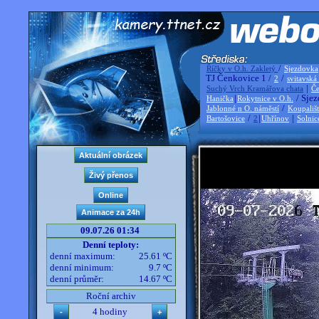
/
Říčky v O.h. Zakletý
Sjezdovka
TJ Čenkovice 1 /
/
2
svitavská
|
Suchý Vrch Kramářova chata
Če
|
/ Sjez
Hanička
Rokytnice v O.h.
/
Jablonné n O. náměstí
Koupališ
/
|
|
Bartošovice
2
Uhřínov
Solnic
09.07.26 01:34
Denní teploty:
denní maximum:
25.61 ºC
denní minimum:
9.7 ºC
denní průměr:
14.67 ºC
Roční archiv
4 hodiny