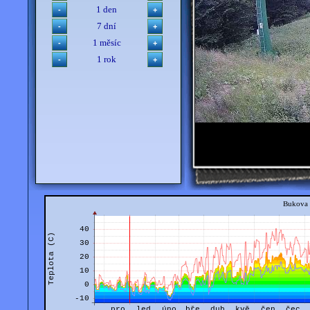
1 den
7 dní
1 měsíc
1 rok