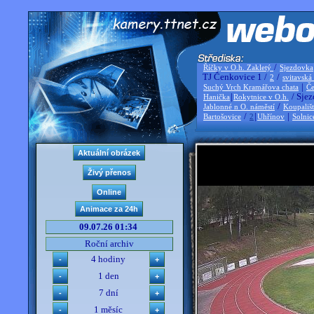
/
Říčky v O.h. Zakletý
Sjezdovka
TJ Čenkovice 1 /
/
2
svitavská
|
Suchý Vrch Kramářova chata
Če
|
/ Sjez
Hanička
Rokytnice v O.h.
/
Jablonné n O. náměstí
Koupališ
/
|
|
Bartošovice
2
Uhřínov
Solnic
09.07.26 01:34
Roční archiv
4 hodiny
1 den
7 dní
1 měsíc