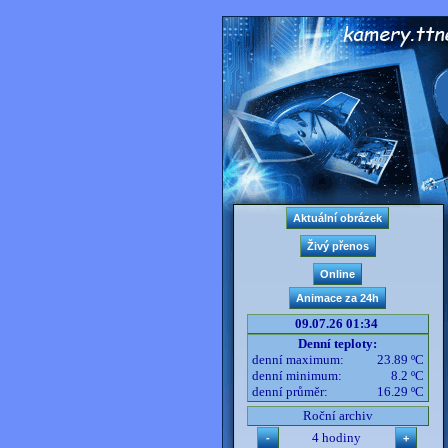
09.07.26 01:34
Denní teploty:
denní maximum:
23.89 ºC
denní minimum:
8.2 ºC
denní průměr:
16.29 ºC
Roční archiv
4 hodiny