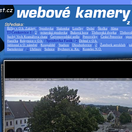
|
/
|
|
/
/
/
Říčky v O.h. Zakletý
Sjezdovka
Slalomka
Loučky
Dolní
Školka
Alma
TJ Čenkovice 1 /
/
|
/
/
2
svitavská sjezdovka
Buková hora
Třebovská dvojka
Třebovs
|
|
|
/
Suchý Vrch Kramářova chata
Červenovodské sedlo
Petrovičky
České Petrovice
sjez
|
/ Sjezdovka Farák / 2|
Hanička
Rokytnice v O.h.
Deštné v O.h.
/
/
|
/
|
/
Jablonné n O. náměstí
Koupaliště
Stadion
Dlouhoňovice
2
Žamberk aeroklub
ná
/
|
|
|
|
Bartošovice
2
Uhřínov
Solnice
Rychnov n. Kn.
Kostelec N.O.