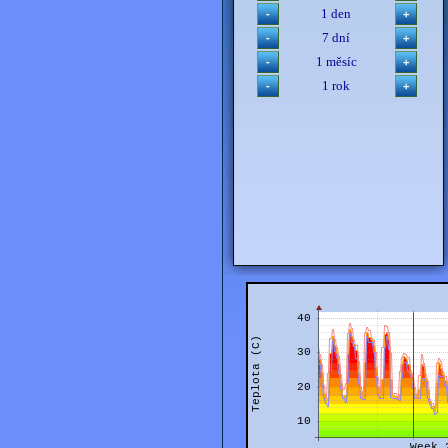
1 den
7 dní
1 měsíc
1 rok