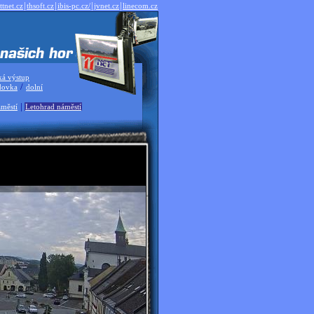
|
|
|
|
ttnet.cz
thsoft.cz
ibis-pc.cz/
jvnet.cz
linecom.cz
ká výstup
/
dovka
dolní
|
městí
Letohrad náměstí