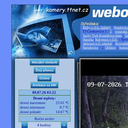
/
Říčky v O.h. Zakletý
Sjezdovka
TJ Čenkovice 1 /
/
2
svitavská
|
Suchý Vrch Kramářova chata
Če
|
/ Sjez
Hanička
Rokytnice v O.h.
/
Jablonné n O. náměstí
Koupališ
/
|
|
Bartošovice
2
Uhřínov
Solnic
09.07.26 03:22
Denní teploty:
denní maximum:
25.61 ºC
denní minimum:
9.7 ºC
denní průměr:
14.67 ºC
Roční archiv
4 hodiny