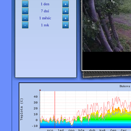
1 den
7 dní
1 měsíc
1 rok