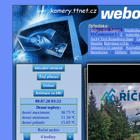
/
Říčky v O.h. Zakletý
Sjezdovka
TJ Čenkovice 1 /
/
2
svitavská
|
Suchý Vrch Kramářova chata
Če
|
/ Sjez
Hanička
Rokytnice v O.h.
/
Jablonné n O. náměstí
Koupališ
/
|
|
Bartošovice
2
Uhřínov
Solnic
09.07.26 03:22
Denní teploty:
denní maximum:
36.75 ºC
denní minimum:
11.56 ºC
denní průměr:
15.95 ºC
Roční archiv
4 hodiny