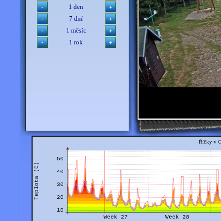
1 den
7 dní
1 měsíc
1 rok