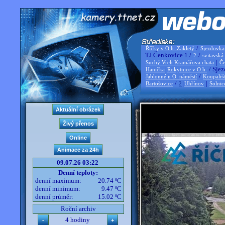
/
Říčky v O.h. Zakletý
Sjezdovka
TJ Čenkovice 1 /
/
2
svitavská
|
Suchý Vrch Kramářova chata
Če
|
/ Sjez
Hanička
Rokytnice v O.h.
/
Jablonné n O. náměstí
Koupališ
/
|
|
Bartošovice
2
Uhřínov
Solnic
09.07.26 03:22
Denní teploty:
denní maximum:
20.74 ºC
denní minimum:
9.47 ºC
denní průměr:
15.02 ºC
Roční archiv
4 hodiny