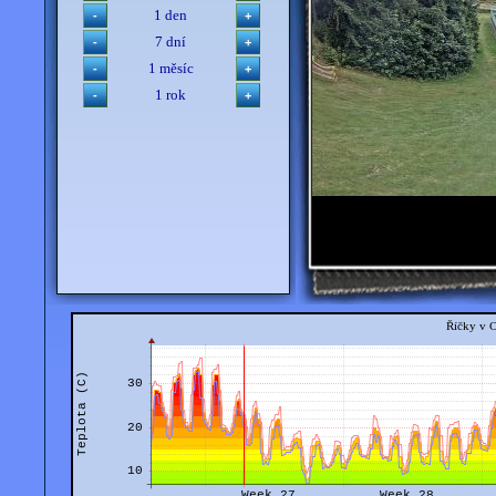
1 den
7 dní
1 měsíc
1 rok