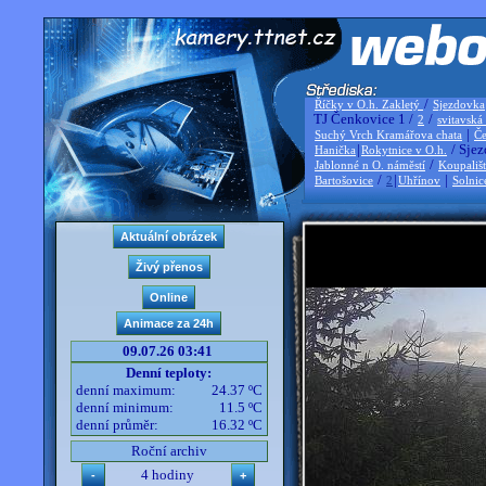
/
Říčky v O.h. Zakletý
Sjezdovka
TJ Čenkovice 1 /
/
2
svitavská
|
Suchý Vrch Kramářova chata
Če
|
/ Sjez
Hanička
Rokytnice v O.h.
/
Jablonné n O. náměstí
Koupališ
/
|
|
Bartošovice
2
Uhřínov
Solnic
09.07.26 03:41
Denní teploty:
denní maximum:
24.37 ºC
denní minimum:
11.5 ºC
denní průměr:
16.32 ºC
Roční archiv
4 hodiny