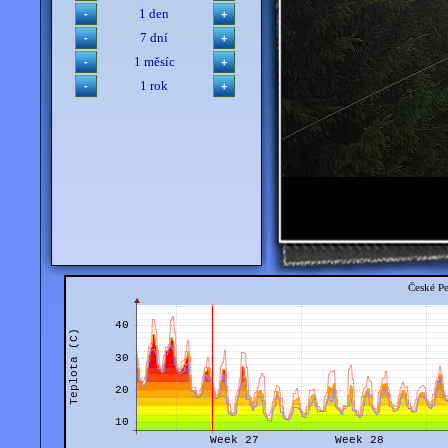
1 den
7 dní
1 měsíc
1 rok