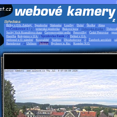
|
/
|
|
/
/
/
Říčky v O.h. Zakletý
Sjezdovka
Slalomka
Loučky
Dolní
Školka
Alma
TJ Čenkovice 1 /
/
|
/
/
2
svitavská sjezdovka
Buková hora
Třebovská dvojka
Třebovs
|
|
|
/
Suchý Vrch Kramářova chata
Červenovodské sedlo
Petrovičky
České Petrovice
sjez
|
/ Sjezdovka Farák / 2|
Hanička
Rokytnice v O.h.
Deštné v O.h.
/
/
|
/
|
/
Jablonné n O. náměstí
Koupaliště
Stadion
Dlouhoňovice
2
Žamberk aeroklub
ná
/
|
|
|
|
Bartošovice
2
Uhřínov
Solnice
Rychnov n. Kn.
Kostelec N.O.