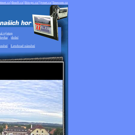
|
|
|
|
ttnet.cz
thsoft.cz
ibis-pc.cz/
jvnet.cz
linecom.cz
ká výstup
/
dovka
dolní
|
městí
Letohrad náměstí