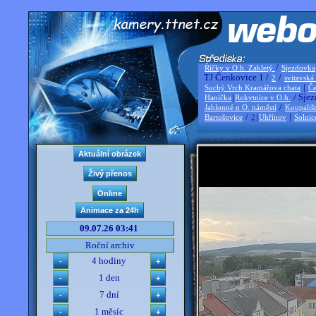
/
Říčky v O.h. Zakletý
Sjezdovka
TJ Čenkovice 1 /
/
2
svitavská
|
Suchý Vrch Kramářova chata
Če
|
/ Sjez
Hanička
Rokytnice v O.h.
/
Jablonné n O. náměstí
Koupališ
/
|
|
Bartošovice
2
Uhřínov
Solnic
09.07.26 03:41
Roční archiv
4 hodiny
1 den
7 dní
1 měsíc