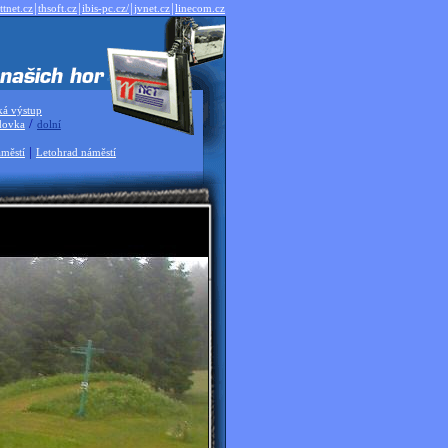
|
|
|
|
ttnet.cz
thsoft.cz
ibis-pc.cz/
jvnet.cz
linecom.cz
ká výstup
/
dovka
dolní
|
městí
Letohrad náměstí