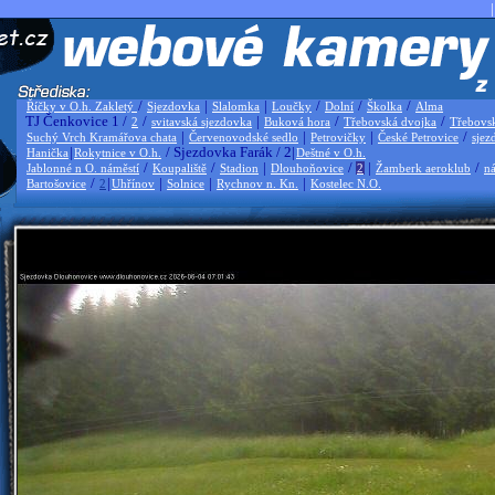
|
/
|
|
/
/
/
Říčky v O.h. Zakletý
Sjezdovka
Slalomka
Loučky
Dolní
Školka
Alma
TJ Čenkovice 1 /
/
|
/
/
2
svitavská sjezdovka
Buková hora
Třebovská dvojka
Třebovs
|
|
|
/
Suchý Vrch Kramářova chata
Červenovodské sedlo
Petrovičky
České Petrovice
sjez
|
/ Sjezdovka Farák / 2|
Hanička
Rokytnice v O.h.
Deštné v O.h.
/
/
|
/
|
/
Jablonné n O. náměstí
Koupaliště
Stadion
Dlouhoňovice
2
Žamberk aeroklub
ná
/
|
|
|
|
Bartošovice
2
Uhřínov
Solnice
Rychnov n. Kn.
Kostelec N.O.