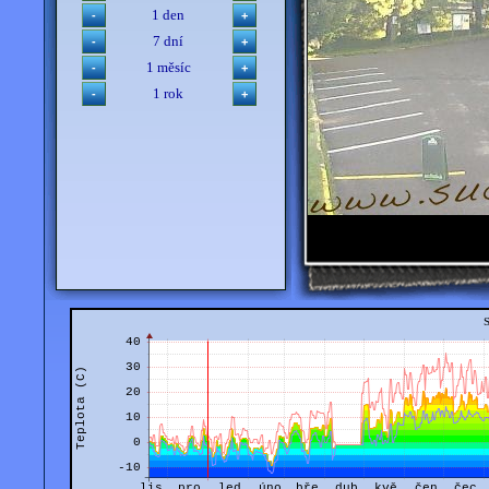
1 den
7 dní
1 měsíc
1 rok