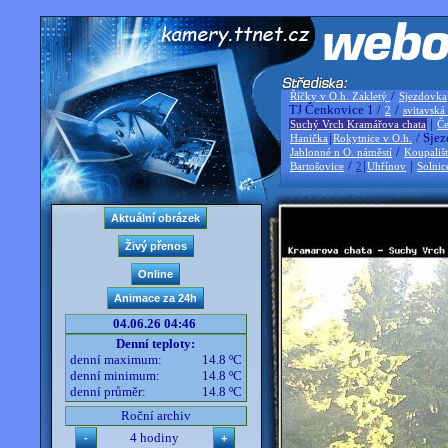
/
Říčky v O.h. Zakletý
Sjezdovka
TJ Čenkovice 1 /
/
2
svitavská
|
Suchý Vrch Kramářova chata
Če
|
/ Sjez
Hanička
Rokytnice v O.h.
/
Jablonné n O. náměstí
Koupališ
/
|
|
Bartošovice
2
Uhřínov
Solnic
04.06.26 04:46
Denní teploty:
denní maximum:
14.8 ºC
denní minimum:
14.8 ºC
denní průměr:
14.8 ºC
Roční archiv
4 hodiny