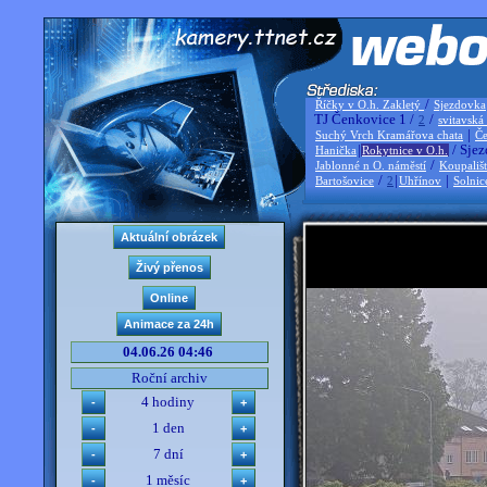
/
Říčky v O.h. Zakletý
Sjezdovka
TJ Čenkovice 1 /
/
2
svitavská
|
Suchý Vrch Kramářova chata
Če
|
/ Sjez
Hanička
Rokytnice v O.h.
/
Jablonné n O. náměstí
Koupališ
/
|
|
Bartošovice
2
Uhřínov
Solnic
04.06.26 04:46
Roční archiv
4 hodiny
1 den
7 dní
1 měsíc