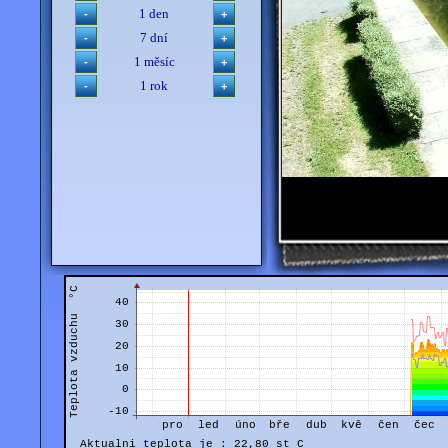
1 den
7 dní
1 měsíc
1 rok