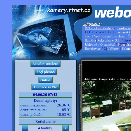
/
Říčky v O.h. Zakletý
Sjezdovka
TJ Čenkovice 1 /
/
2
svitavská
|
Suchý Vrch Kramářova chata
Če
|
/ Sjez
Hanička
Rokytnice v O.h.
/
Jablonné n O. náměstí
Koupališ
/
|
|
Bartošovice
2
Uhřínov
Solnic
04.06.26 07:43
Denní teploty:
denní maximum:
26.36 ºC
denní minimum:
11.85 ºC
denní průměr:
18.63 ºC
Roční archiv
4 hodiny