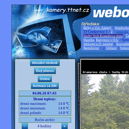
/
Říčky v O.h. Zakletý
Sjezdovka
TJ Čenkovice 1 /
/
2
svitavská
|
Suchý Vrch Kramářova chata
Če
|
/ Sjez
Hanička
Rokytnice v O.h.
/
Jablonné n O. náměstí
Koupališ
/
|
|
Bartošovice
2
Uhřínov
Solnic
04.06.26 07:43
Denní teploty:
denní maximum:
14.8 ºC
denní minimum:
14.8 ºC
denní průměr:
14.8 ºC
Roční archiv
4 hodiny