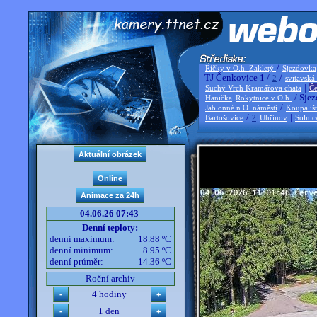
/
Říčky v O.h. Zakletý
Sjezdovka
TJ Čenkovice 1 /
/
2
svitavská
|
Suchý Vrch Kramářova chata
Če
|
/ Sjez
Hanička
Rokytnice v O.h.
/
Jablonné n O. náměstí
Koupališ
/
|
|
Bartošovice
2
Uhřínov
Solnic
04.06.26 07:43
Denní teploty:
denní maximum:
18.88 ºC
denní minimum:
8.95 ºC
denní průměr:
14.36 ºC
Roční archiv
4 hodiny
1 den