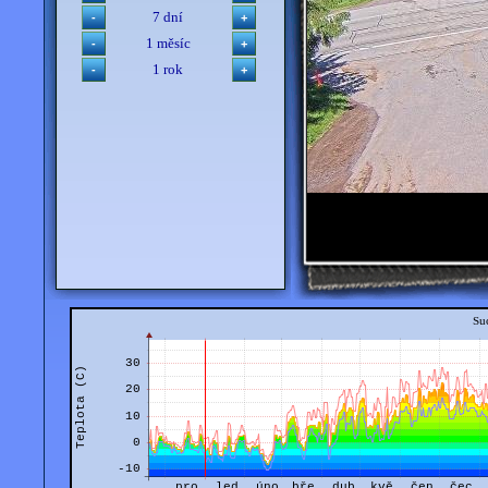
7 dní
1 měsíc
1 rok