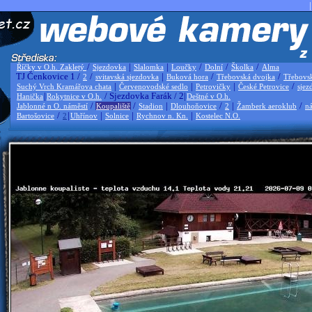
|
/
|
|
/
/
/
Říčky v O.h. Zakletý
Sjezdovka
Slalomka
Loučky
Dolní
Školka
Alma
TJ Čenkovice 1 /
/
|
/
/
2
svitavská sjezdovka
Buková hora
Třebovská dvojka
Třebovs
|
|
|
/
Suchý Vrch Kramářova chata
Červenovodské sedlo
Petrovičky
České Petrovice
sjez
|
/ Sjezdovka Farák / 2|
Hanička
Rokytnice v O.h.
Deštné v O.h.
/
/
|
/
|
/
Jablonné n O. náměstí
Koupaliště
Stadion
Dlouhoňovice
2
Žamberk aeroklub
ná
/
|
|
|
|
Bartošovice
2
Uhřínov
Solnice
Rychnov n. Kn.
Kostelec N.O.