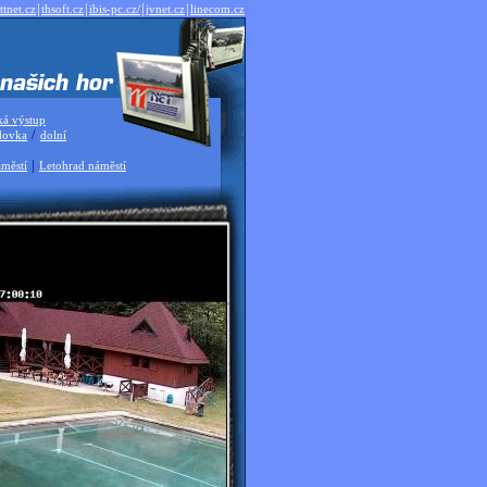
|
|
|
|
ttnet.cz
thsoft.cz
ibis-pc.cz/
jvnet.cz
linecom.cz
ká výstup
/
dovka
dolní
|
městí
Letohrad náměstí