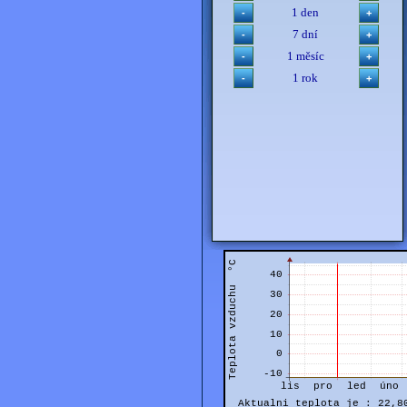
1 den
7 dní
1 měsíc
1 rok