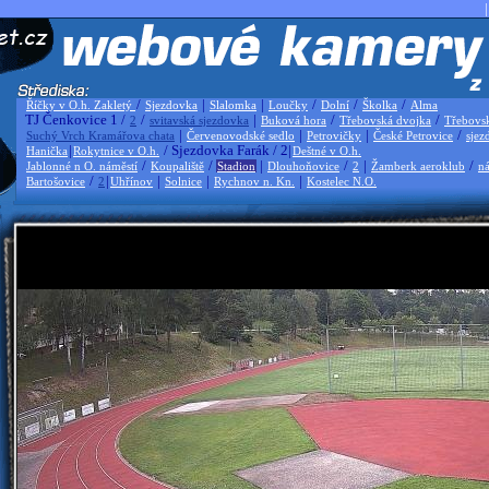
|
/
|
|
/
/
/
Říčky v O.h. Zakletý
Sjezdovka
Slalomka
Loučky
Dolní
Školka
Alma
TJ Čenkovice 1 /
/
|
/
/
2
svitavská sjezdovka
Buková hora
Třebovská dvojka
Třebovs
|
|
|
/
Suchý Vrch Kramářova chata
Červenovodské sedlo
Petrovičky
České Petrovice
sjez
|
/ Sjezdovka Farák / 2|
Hanička
Rokytnice v O.h.
Deštné v O.h.
/
/
|
/
|
/
Jablonné n O. náměstí
Koupaliště
Stadion
Dlouhoňovice
2
Žamberk aeroklub
ná
/
|
|
|
|
Bartošovice
2
Uhřínov
Solnice
Rychnov n. Kn.
Kostelec N.O.