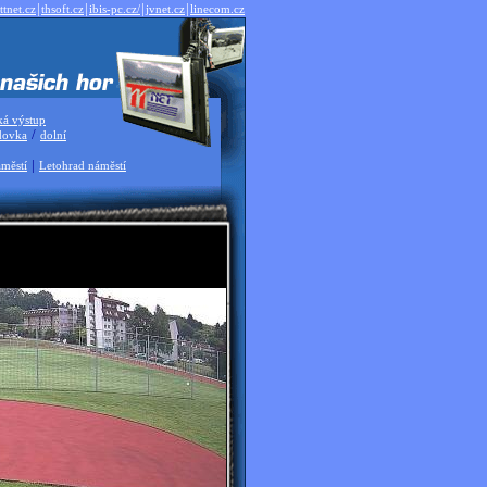
|
|
|
|
ttnet.cz
thsoft.cz
ibis-pc.cz/
jvnet.cz
linecom.cz
ká výstup
/
dovka
dolní
|
městí
Letohrad náměstí