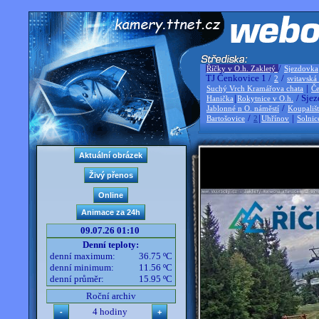
/
Říčky v O.h. Zakletý
Sjezdovka
TJ Čenkovice 1 /
/
2
svitavská
|
Suchý Vrch Kramářova chata
Če
|
/ Sjez
Hanička
Rokytnice v O.h.
/
Jablonné n O. náměstí
Koupališ
/
|
|
Bartošovice
2
Uhřínov
Solnic
09.07.26 01:10
Denní teploty:
denní maximum:
36.75 ºC
denní minimum:
11.56 ºC
denní průměr:
15.95 ºC
Roční archiv
4 hodiny