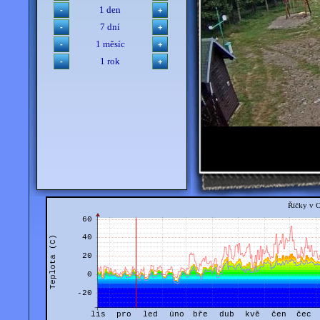
1 den
7 dní
1 měsíc
1 rok