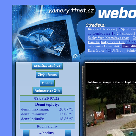
/
Říčky v O.h. Zakletý
Sjezdovka
TJ Čenkovice 1 /
/
2
svitavská
|
Suchý Vrch Kramářova chata
Če
|
/ Sjez
Hanička
Rokytnice v O.h.
/
Jablonné n O. náměstí
Koupališ
/
|
|
Bartošovice
2
Uhřínov
Solnic
09.07.26 07:22
Denní teploty:
denní maximum:
26.07 ºC
denní minimum:
13.08 ºC
denní průměr:
18.86 ºC
Roční archiv
4 hodiny