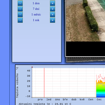
1 den
7 dní
1 měsíc
1 rok