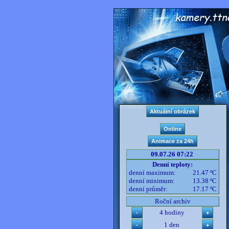
09.07.26 07:22
Denní teploty:
denní maximum:
21.47 ºC
denní minimum:
13.38 ºC
denní průměr:
17.17 ºC
Roční archiv
4 hodiny
1 den