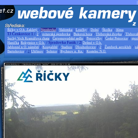
|
/
|
|
/
/
/
Říčky v O.h. Zakletý
Sjezdovka
Slalomka
Loučky
Dolní
Školka
Alma
TJ Čenkovice 1 /
/
|
/
/
2
svitavská sjezdovka
Buková hora
Třebovská dvojka
Třebovs
|
|
|
/
Suchý Vrch Kramářova chata
Červenovodské sedlo
Petrovičky
České Petrovice
sjez
|
/ Sjezdovka Farák / 2|
Hanička
Rokytnice v O.h.
Deštné v O.h.
/
/
|
/
|
/
Jablonné n O. náměstí
Koupaliště
Stadion
Dlouhoňovice
2
Žamberk aeroklub
ná
/
|
|
|
|
Bartošovice
2
Uhřínov
Solnice
Rychnov n. Kn.
Kostelec N.O.