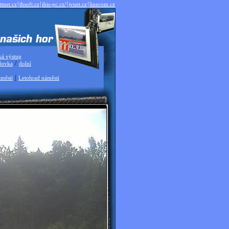
|
|
|
|
ttnet.cz
thsoft.cz
ibis-pc.cz/
jvnet.cz
linecom.cz
ká výstup
/
dovka
dolní
|
městí
Letohrad náměstí