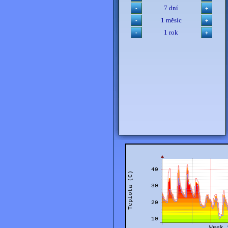
7 dní
1 měsíc
1 rok