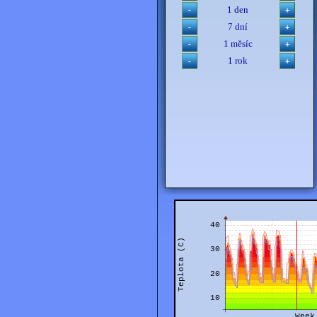
1 den
7 dní
1 měsíc
1 rok