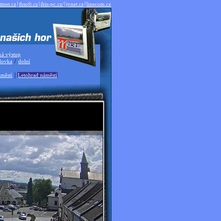
|
|
|
|
ttnet.cz
thsoft.cz
ibis-pc.cz/
jvnet.cz
linecom.cz
ká výstup
/
dovka
dolní
|
městí
Letohrad náměstí