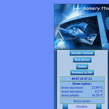
09.07.26 07:22
Denní teploty:
denní maximum:
23.89 ºC
denní minimum:
8.2 ºC
denní průměr:
16.29 ºC
Roční archiv
4 hodiny