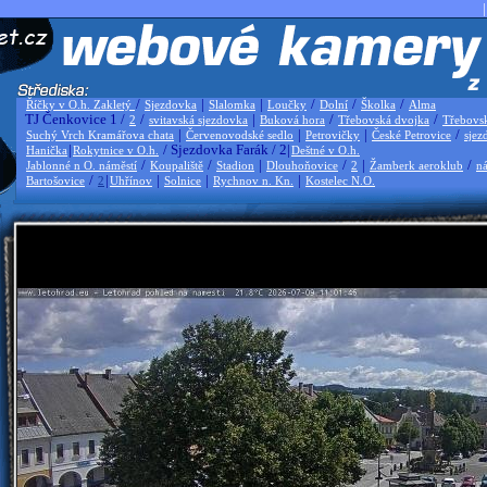
|
/
|
|
/
/
/
Říčky v O.h. Zakletý
Sjezdovka
Slalomka
Loučky
Dolní
Školka
Alma
TJ Čenkovice 1 /
/
|
/
/
2
svitavská sjezdovka
Buková hora
Třebovská dvojka
Třebovs
|
|
|
/
Suchý Vrch Kramářova chata
Červenovodské sedlo
Petrovičky
České Petrovice
sjez
|
/ Sjezdovka Farák / 2|
Hanička
Rokytnice v O.h.
Deštné v O.h.
/
/
|
/
|
/
Jablonné n O. náměstí
Koupaliště
Stadion
Dlouhoňovice
2
Žamberk aeroklub
ná
/
|
|
|
|
Bartošovice
2
Uhřínov
Solnice
Rychnov n. Kn.
Kostelec N.O.