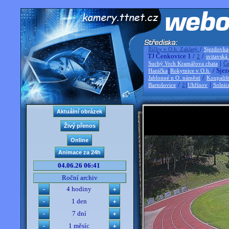
/
Říčky v O.h. Zakletý
Sjezdovka
TJ Čenkovice 1 /
/
2
svitavská
|
Suchý Vrch Kramářova chata
Če
|
/ Sjez
Hanička
Rokytnice v O.h.
/
Jablonné n O. náměstí
Koupališ
/
|
|
Bartošovice
2
Uhřínov
Solnic
04.06.26 06:41
Roční archiv
4 hodiny
1 den
7 dní
1 měsíc