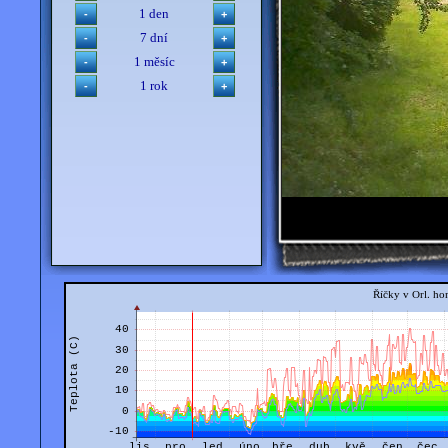
1 den
7 dní
1 měsíc
1 rok