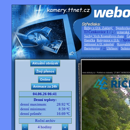
/
Říčky v O.h. Zakletý
Sjezdovka
TJ Čenkovice 1 /
/
2
svitavská
|
Suchý Vrch Kramářova chata
Če
|
/ Sjez
Hanička
Rokytnice v O.h.
/
Jablonné n O. náměstí
Koupališ
/
|
|
Bartošovice
2
Uhřínov
Solnic
04.06.26 06:41
Denní teploty:
denní maximum:
28.92 ºC
denní minimum:
8.59 ºC
denní průměr:
16.69 ºC
Roční archiv
4 hodiny