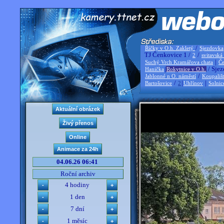
/
Říčky v O.h. Zakletý
Sjezdovka
TJ Čenkovice 1 /
/
2
svitavská
|
Suchý Vrch Kramářova chata
Če
|
/ Sjez
Hanička
Rokytnice v O.h.
/
Jablonné n O. náměstí
Koupališ
/
|
|
Bartošovice
2
Uhřínov
Solnic
04.06.26 06:41
Roční archiv
4 hodiny
1 den
7 dní
1 měsíc