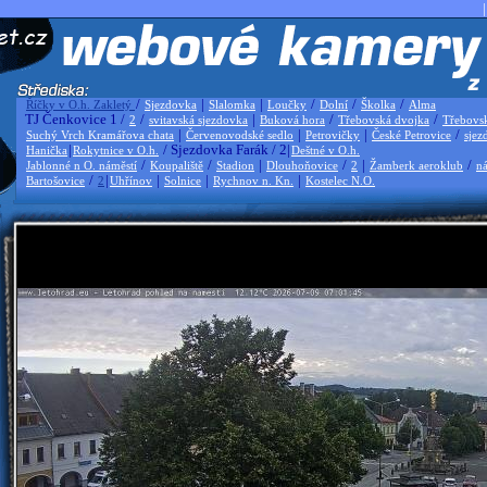
|
/
|
|
/
/
/
Říčky v O.h. Zakletý
Sjezdovka
Slalomka
Loučky
Dolní
Školka
Alma
TJ Čenkovice 1 /
/
|
/
/
2
svitavská sjezdovka
Buková hora
Třebovská dvojka
Třebovs
|
|
|
/
Suchý Vrch Kramářova chata
Červenovodské sedlo
Petrovičky
České Petrovice
sjez
|
/ Sjezdovka Farák / 2|
Hanička
Rokytnice v O.h.
Deštné v O.h.
/
/
|
/
|
/
Jablonné n O. náměstí
Koupaliště
Stadion
Dlouhoňovice
2
Žamberk aeroklub
ná
/
|
|
|
|
Bartošovice
2
Uhřínov
Solnice
Rychnov n. Kn.
Kostelec N.O.