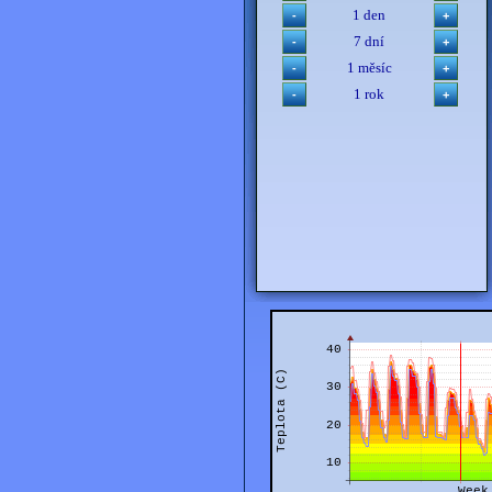
1 den
7 dní
1 měsíc
1 rok