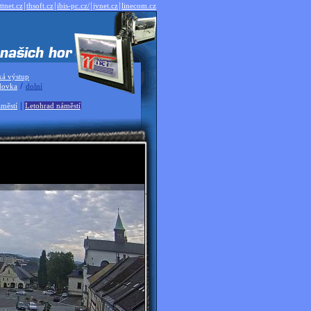
|
|
|
|
ttnet.cz
thsoft.cz
ibis-pc.cz/
jvnet.cz
linecom.cz
ká výstup
/
dovka
dolní
|
městí
Letohrad náměstí