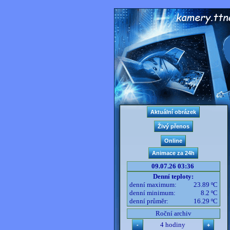
09.07.26 03:36
Denní teploty:
denní maximum:
23.89 ºC
denní minimum:
8.2 ºC
denní průměr:
16.29 ºC
Roční archiv
4 hodiny