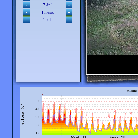
7 dní
1 měsíc
1 rok