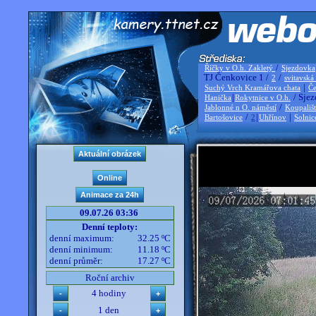
/
Říčky v O.h. Zakletý
Sjezdovka
TJ Čenkovice 1 /
/
2
svitavská
|
Suchý Vrch Kramářova chata
Če
|
/ Sjez
Hanička
Rokytnice v O.h.
/
Jablonné n O. náměstí
Koupališ
/
|
|
Bartošovice
2
Uhřínov
Solnic
09.07.26 03:36
Denní teploty:
denní maximum:
32.25 ºC
denní minimum:
11.18 ºC
denní průměr:
17.27 ºC
Roční archiv
4 hodiny
1 den