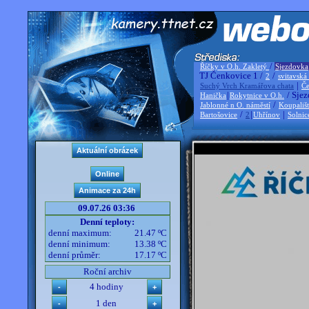
/
Říčky v O.h. Zakletý
Sjezdovka
TJ Čenkovice 1 /
/
2
svitavská
|
Suchý Vrch Kramářova chata
Če
|
/ Sjez
Hanička
Rokytnice v O.h.
/
Jablonné n O. náměstí
Koupališ
/
|
|
Bartošovice
2
Uhřínov
Solnic
09.07.26 03:36
Denní teploty:
denní maximum:
21.47 ºC
denní minimum:
13.38 ºC
denní průměr:
17.17 ºC
Roční archiv
4 hodiny
1 den