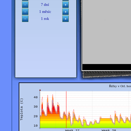
7 dní
1 měsíc
1 rok