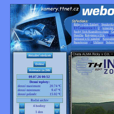
/
Říčky v O.h. Zakletý
Sjezdovka
TJ Čenkovice 1 /
/
2
svitavská
|
Suchý Vrch Kramářova chata
Če
|
/ Sjez
Hanička
Rokytnice v O.h.
/
Jablonné n O. náměstí
Koupališ
/
|
|
Bartošovice
2
Uhřínov
Solnic
09.07.26 00:52
Denní teploty:
denní maximum:
20.74 ºC
denní minimum:
9.47 ºC
denní průměr:
15.02 ºC
Roční archiv
4 hodiny
1 den