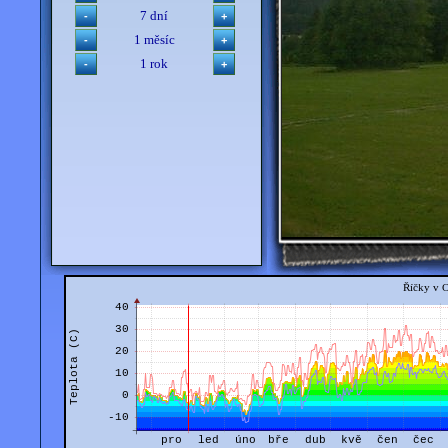
7 dní
1 měsíc
1 rok