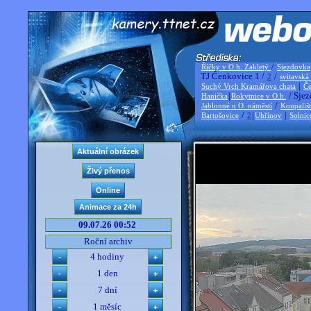
/
Říčky v O.h. Zakletý
Sjezdovka
TJ Čenkovice 1 /
/
2
svitavská
|
Suchý Vrch Kramářova chata
Če
|
/ Sjez
Hanička
Rokytnice v O.h.
/
Jablonné n O. náměstí
Koupališ
/
|
|
Bartošovice
2
Uhřínov
Solnic
09.07.26 00:52
Roční archiv
4 hodiny
1 den
7 dní
1 měsíc