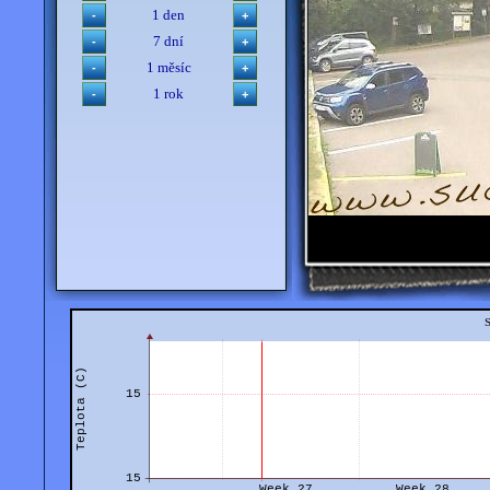
1 den
7 dní
1 měsíc
1 rok