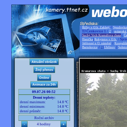
/
Říčky v O.h. Zakletý
Sjezdovka
TJ Čenkovice 1 /
/
2
svitavská
|
Suchý Vrch Kramářova chata
Če
|
/ Sjez
Hanička
Rokytnice v O.h.
/
Jablonné n O. náměstí
Koupališ
/
|
|
Bartošovice
2
Uhřínov
Solnic
09.07.26 00:52
Denní teploty:
denní maximum:
14.8 ºC
denní minimum:
14.8 ºC
denní průměr:
14.8 ºC
Roční archiv
4 hodiny